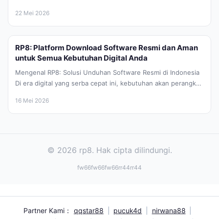
kebutuhan akan aplikasi...
22 Mei 2026
RP8: Platform Download Software Resmi dan Aman
untuk Semua Kebutuhan Digital Anda
Mengenal RP8: Solusi Unduhan Software Resmi di Indonesia
Di era digital yang serba cepat ini, kebutuhan akan perangkat
lunak atau...
16 Mei 2026
© 2026 rp8. Hak cipta dilindungi.
fw66
fw66
fw66
rr44
rr44
Partner Kami：
qqstar88
|
pucuk4d
|
nirwana88
|